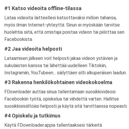
#1 Katso videoita offline-tilassa
Lataa videoita laitteellesi katsottavaksi milloin tahansa,
myös ilman Internet-yhteyttä. Sinun ei myöskään tarvitse
huolehtia siitä, että omistaja poistaa videon tai piilottaa sen
Facebookista.
#2 Jaa videoita helposti
Lataamisen jälkeen voit helposti jakaa videon ystävien ja
sukulaisten kanssa tai lähettää uudelleen Tiktokiin,
Instagramiin, YouTubeen... säilyttäen silti alkuperäisen laadun.
#3 Rakenna henkilökohtainen videokokoelma
FDownloader auttaa sinua tallentamaan suosikkivideosi
Facebookiin työtä, opiskelua tai viihdettä varten. Hallitse
suosikkisisältöäsi helposti ja käytä sitä tarvittaessa nopeasti.
#4 Opiskelu ja tutkimus
Käytä FDownloader.appia tallentaaksesi tärkeitä