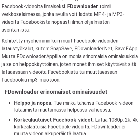
Facebook-videoita ilmaiseksi.
FDownloader
toimii
verkkoselaimessa, jonka avulla voit ladata MP4- ja MP3-
videoita Facebookista nopeasti ilman ohjelmiston
asentamista.
Kehitetty myöhemmin kuin muut Facebook-videoiden
lataustyökalut, kuten: SnapSave, FDownloader.Net, SaveF.App.
Mutta FDownloader.Appilla on monia erinomaisia ​​ominaisuuksia
ja se on helppokäyttöinen, joten monet ihmiset käyttävät sitä
lataaessaan videoita Facebookista tai muuttaessaan
Facebookia mp3-muotoon.
FDownloader erinomaiset ominaisuudet
Helppo ja nopea
: Tue minkä tahansa Facebook-videon
lataamista muutamassa helpossa vaiheessa.
Korkealaatuiset Facebook-videot
: Lataa 1080p, 2k, 4k
korkealaatuisia Facebook-videoita. FDownloader ei
muuta videon alkuperäistä laatua.