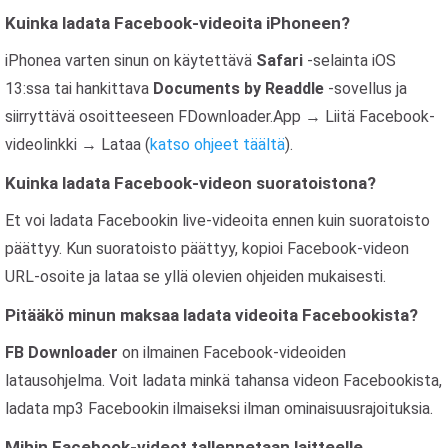
Kuinka ladata Facebook-videoita iPhoneen?
iPhonea varten sinun on käytettävä
Safari
-selainta iOS
13:ssa tai hankittava
Documents by Readdle
-sovellus ja
siirryttävä osoitteeseen FDownloader.App → Liitä Facebook-
videolinkki → Lataa (
katso ohjeet täältä
).
Kuinka ladata Facebook-videon suoratoistona?
Et voi ladata Facebookin live-videoita ennen kuin suoratoisto
päättyy. Kun suoratoisto päättyy, kopioi Facebook-videon
URL-osoite ja lataa se yllä olevien ohjeiden mukaisesti.
Pitääkö minun maksaa ladata videoita Facebookista?
FB Downloader
on ilmainen Facebook-videoiden
latausohjelma. Voit ladata minkä tahansa videon Facebookista,
ladata mp3 Facebookin ilmaiseksi ilman ominaisuusrajoituksia.
Mihin Facebook-videot tallennetaan laitteelle