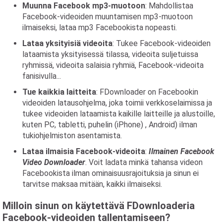
Muunna Facebook mp3-muotoon
: Mahdollistaa
Facebook-videoiden muuntamisen mp3-muotoon
ilmaiseksi, lataa mp3 Facebookista nopeasti.
Lataa yksityisiä videoita
: Tukee Facebook-videoiden
lataamista yksityisessä tilassa, videoita suljetuissa
ryhmissä, videoita salaisia ​​ryhmiä, Facebook-videoita
fanisivulla...
Tue kaikkia laitteita
: FDownloader on Facebookin
videoiden latausohjelma, joka toimii verkkoselaimissa ja
tukee videoiden lataamista kaikille laitteille ja alustoille,
kuten PC, tabletti, puhelin (iPhone) , Android) ilman
tukiohjelmiston asentamista.
Lataa ilmaisia ​​Facebook-videoita
:
Ilmainen Facebook
Video Downloader
. Voit ladata minkä tahansa videon
Facebookista ilman ominaisuusrajoituksia ja sinun ei
tarvitse maksaa mitään, kaikki ilmaiseksi.
Milloin sinun on käytettävä FDownloaderia
Facebook-videoiden tallentamiseen?