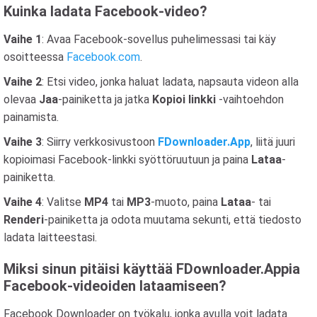
Kuinka ladata Facebook-video?
Vaihe 1
: Avaa Facebook-sovellus puhelimessasi tai käy
osoitteessa
Facebook.com
.
Vaihe 2
: Etsi video, jonka haluat ladata, napsauta videon alla
olevaa
Jaa
-painiketta ja jatka
Kopioi linkki
-vaihtoehdon
painamista.
Vaihe 3
: Siirry verkkosivustoon
FDownloader.App
, liitä juuri
kopioimasi Facebook-linkki syöttöruutuun ja paina
Lataa
-
painiketta.
Vaihe 4
: Valitse
MP4
tai
MP3
-muoto, paina
Lataa
- tai
Renderi
-painiketta ja odota muutama sekunti, että tiedosto
ladata laitteestasi.
Miksi sinun pitäisi käyttää FDownloader.Appia
Facebook-videoiden lataamiseen?
Facebook Downloader on työkalu, jonka avulla voit ladata