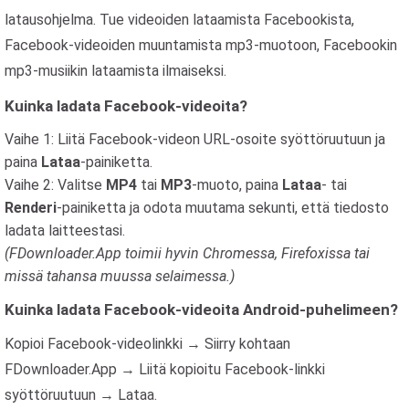
latausohjelma. Tue videoiden lataamista Facebookista,
Facebook-videoiden muuntamista mp3-muotoon, Facebookin
mp3-musiikin lataamista ilmaiseksi.
Kuinka ladata Facebook-videoita?
Vaihe 1: Liitä Facebook-videon URL-osoite syöttöruutuun ja
paina
Lataa
-painiketta.
Vaihe 2: Valitse
MP4
tai
MP3
-muoto, paina
Lataa
- tai
Renderi
-painiketta ja odota muutama sekunti, että tiedosto
ladata laitteestasi.
(FDownloader.App toimii hyvin Chromessa, Firefoxissa tai
missä tahansa muussa selaimessa.)
Kuinka ladata Facebook-videoita Android-puhelimeen?
Kopioi Facebook-videolinkki → Siirry kohtaan
FDownloader.App → Liitä kopioitu Facebook-linkki
syöttöruutuun → Lataa.