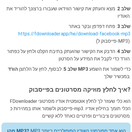
שלב 2
: מצא והעתק את קישור הווידאו שעבורו ברצונך להוריד את
האודיו.
שלב 3
: פתח דפדפן ובקר באתר
https://fdownloader.app/he/download-facebook-mp3
(פייסבוק ל-MP3).
שלב 4
: הדבק את הקישור שהועתק בתיבת הקלט ולחץ על כפתור
הורד כדי לקבל את המידע על הסרטון.
כדי לשמור את השמע
הורד MP3
שלב 5
: לבסוף, לחץ על הלחצן
במכשיר שלך.
איך לחלץ מוזיקה מסרטונים בפייסבוק?
FDownloader הוא כלי שעוזר לך לחלץ אוטומטית אודיו מסרטוני
פייסבוק ולשמור אותו במהירות כ-mp3. הכלי תומך בחילוץ אודיו
מסרטונים ציבוריים ופרטיים כאחד ללא קשיים.
MP3 הוא אחד מפורמטי האודיו הפופולריים ביותר
מהו MP3?