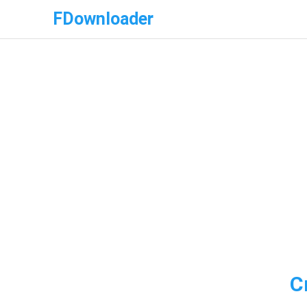
FDownloader
С