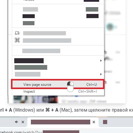
rl + A
(Windows) или
⌘ + A
(Mac), затем щелкните правой 