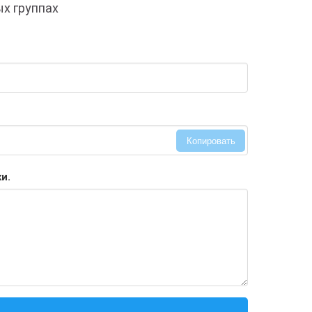
ых группах
Копировать
и.