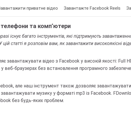
Завантажити приватне відео
Завантажте Facebook Reels
З
а телефони та комп’ютери
разі існує багато інструментів, які підтримують завантаження
 цій статті я розповім вам, як завантажити високоякісні ві
є завантажувати відео з Facebook у високій якості: Full HD,
 у веб-браузерах без встановлення програмного забезпечен
book, але наш інструмент також дозволяє завантажувати F
і завантажувати музику у форматі mp3 із Facebook. FDown
book без будь-яких проблем.