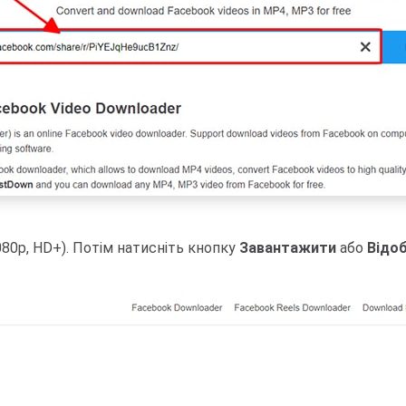
080p, HD+). Потім натисніть кнопку
Завантажити
або
Відо