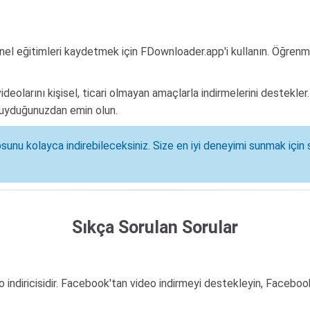
nel eğitimleri kaydetmek için FDownloader.app'i kullanın. Öğrenm
eolarını kişisel, ticari olmayan amaçlarla indirmelerini destekle
e uyduğunuzdan emin olun.
nu kolayca indirebileceksiniz. Size en iyi deneyimi sunmak için 
Sıkça Sorulan Sorular
 indiricisidir. Facebook'tan video indirmeyi destekleyin, Faceb