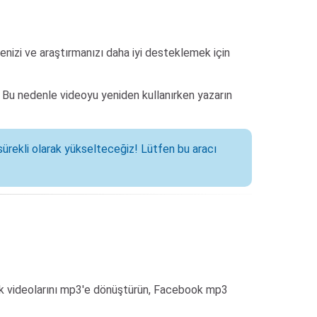
enizi ve araştırmanızı daha iyi desteklemek için
r. Bu nedenle videoyu yeniden kullanırken yazarın
sürekli olarak yükselteceğiz! Lütfen bu aracı
ook videolarını mp3'e dönüştürün, Facebook mp3