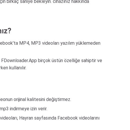
 birkaç saniye bekleyin. cihazınız hakkında
nız?
cebook'ta MP4, MP3 videoları yazılım yüklemeden
 FDownloader.App birçok üstün özelliğe sahiptir ve
en kullanılır.
onun orijinal kalitesini değiştirmez.
p3 indirmeye izin verir.
ki videoları, Hayran sayfasında Facebook videolarını