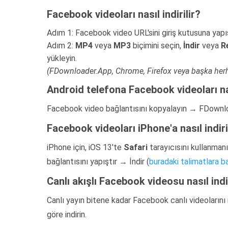
Facebook videoları nasıl indirilir?
Adım 1: Facebook video URL'sini giriş kutusuna yapı
Adım 2:
MP4
veya
MP3
biçimini seçin,
İndir
veya
R
yükleyin.
(FDownloader.App, Chrome, Firefox veya başka herhang
Android telefona Facebook videoları nas
Facebook video bağlantısını kopyalayın → FDownloa
Facebook videoları iPhone'a nasıl indiri
iPhone için, iOS 13'te
Safari
tarayıcısını kullanman
bağlantısını yapıştır → İndir (
buradaki talimatlara b
Canlı akışlı Facebook videosu nasıl indir
Canlı yayın bitene kadar Facebook canlı videolarını 
göre indirin.