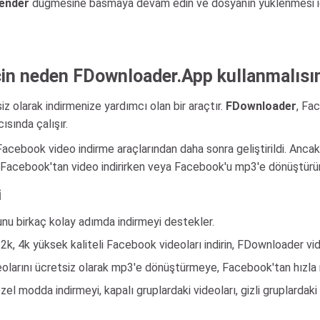
ender
düğmesine basmaya devam edin ve dosyanın yüklenmesi için
için neden FDownloader.App kullanmalısı
 olarak indirmenize yardımcı olan bir araçtır.
FDownloader
, Fa
ısında çalışır.
cebook video indirme araçlarından daha sonra geliştirildi. Ancak
n Facebook'tan video indirirken veya Facebook'u mp3'e dönüştürürk
i
nu birkaç kolay adımda indirmeyi destekler.
 2k, 4k yüksek kaliteli Facebook videoları indirin, FDownloader vide
olarını ücretsiz olarak mp3'e dönüştürmeye, Facebook'tan hızla m
zel modda indirmeyi, kapalı gruplardaki videoları, gizli gruplarda