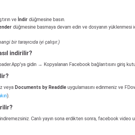
ştırın ve
İndir
düğmesine basın.
ender
düğmesine basmaya devam edin ve dosyanın yüklenmesi için
i bir tarayıcıda iyi çalışır.)
ıl indirilir?
der.App'ya gidin → Kopyalanan Facebook bağlantısını giriş kutus
lir?
ız veya
Documents by Readdle
uygulamasını edinmeniz ve FDo
akın
).
ilir?
indiremezsiniz. Canlı yayın sona erdikten sonra, facebook video ur