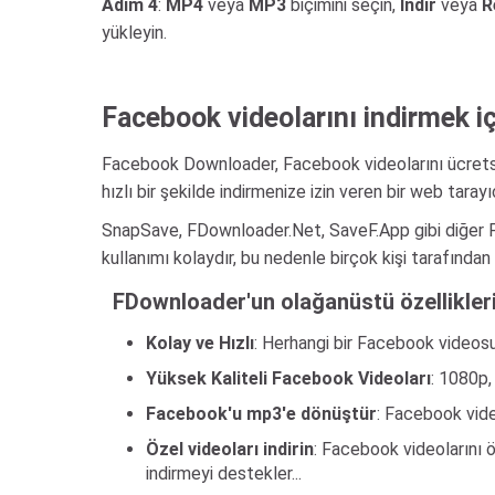
Adım 4
:
MP4
veya
MP3
biçimini seçin,
İndir
veya
R
yükleyin.
Facebook videolarını indirmek 
Facebook Downloader, Facebook videolarını ücretsiz
hızlı bir şekilde indirmenize izin veren bir web tarayıc
SnapSave, FDownloader.Net, SaveF.App gibi diğer Fa
kullanımı kolaydır, bu nedenle birçok kişi tarafında
FDownloader'un olağanüstü özellikler
Kolay ve Hızlı
: Herhangi bir Facebook videosu
Yüksek Kaliteli Facebook Videoları
: 1080p,
Facebook'u mp3'e dönüştür
: Facebook vide
Özel videoları indirin
: Facebook videolarını ö
indirmeyi destekler...